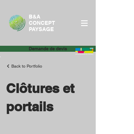
B&A
CONCEPT
PAYSAGE
Demande de devis
Back to Portfolio
Clôtures et
portails