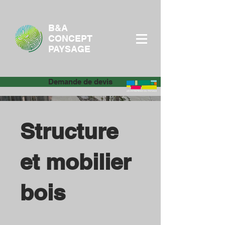
B&A
CONCEPT
PAYSAGE
Demande de devis
Structure
et mobilier
bois