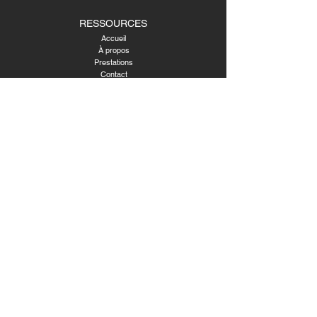
RESSOURCES
Accueil
À propos
Prestations
Contact
FAQ
Mentions légales​
Politique de confidentialité​
Politique de cookies
ZONE D'INTERVENTION
Mérignies
Cysoing
Templeuve-en-Pévèle
Avelin
Ennevelin
Mouchin
Cambrai
Valenciennes
Métropole Lilloise
© 2024 par PAVOM STUDIO